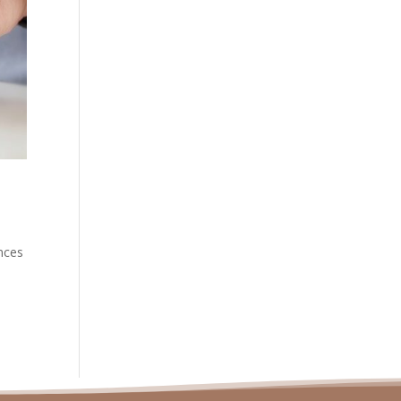
e
ances